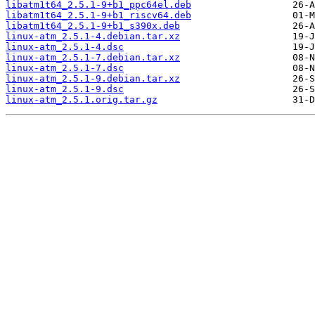
libatm1t64_2.5.1-9+b1_ppc64el.deb
libatm1t64_2.5.1-9+b1_riscv64.deb
libatm1t64_2.5.1-9+b1_s390x.deb
linux-atm_2.5.1-4.debian.tar.xz
linux-atm_2.5.1-4.dsc
linux-atm_2.5.1-7.debian.tar.xz
linux-atm_2.5.1-7.dsc
linux-atm_2.5.1-9.debian.tar.xz
linux-atm_2.5.1-9.dsc
linux-atm_2.5.1.orig.tar.gz