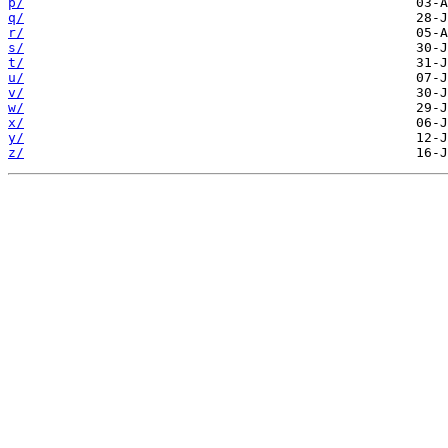
p/
q/
r/
s/
t/
u/
v/
w/
x/
y/
z/