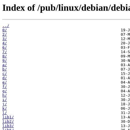
Index of /pub/linux/debian/debi
../
0/
2/
3/
4/
6/
7/
8/
9/
a/
b/
c/
d/
e/
f/
g/
h/
i/
j/
k/
l/
lib1/
lib2/
lib3/