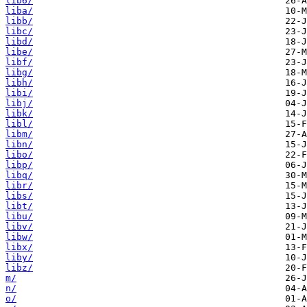
lib6/
liba/
libb/
libc/
libd/
libe/
libf/
libg/
libh/
libi/
libj/
libk/
libl/
libm/
libn/
libo/
libp/
libq/
libr/
libs/
libt/
libu/
libv/
libw/
libx/
liby/
libz/
m/
n/
o/